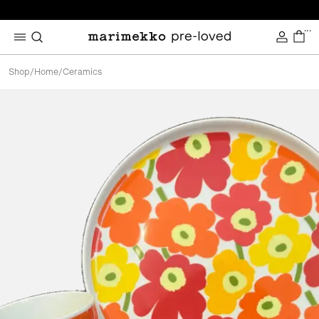
...
Shop
/
Home
/
Ceramics