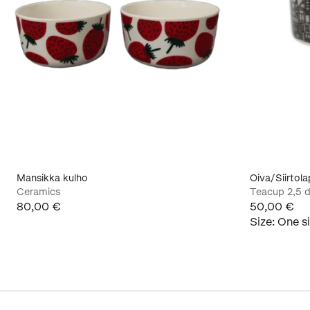
Mansikka kulho
Oiva/Siirtol
Ceramics
Teacup 2,5 d
80,00 €
50,00 €
Size
:
One s