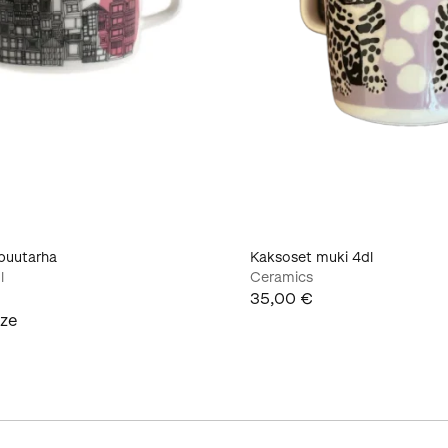
apuutarha
Kaksoset muki 4dl
l
Ceramics
35,00 €
ize