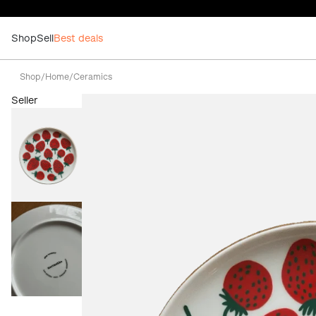
Shop
Sell
Best deals
Shop
/
Home
/
Ceramics
Seller