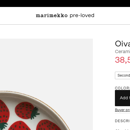
Oiv
Ceram
38,
Second
COLOR
Add 
Buyer pr
DESCRI