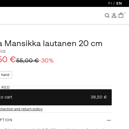
FI
/
EN
...
a Mansikka lautanen 20 cm
ics
50 €
55,00 €
-
30
%
 hand
:
RED
to cart
38,50 €
otection and return policy
PTION