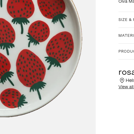
Oiva Ma
SIZE & 
MATERI
PRODU
ros
Hel
View all