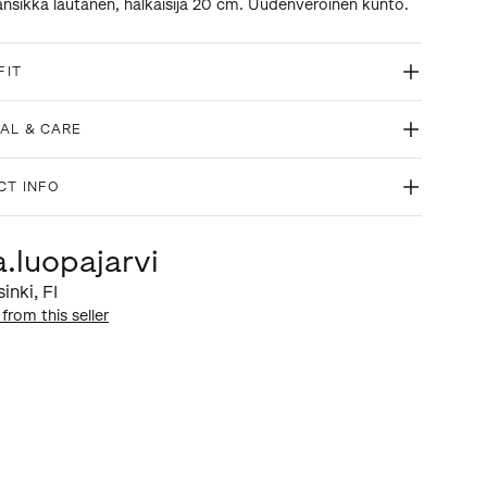
nsikka lautanen, halkaisija 20 cm. Uudenveroinen kunto.
FIT
AL & CARE
CT INFO
a.luopajarvi
sinki
,
FI
 from this seller