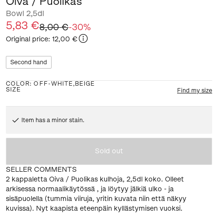
Oiva / Puolikas
Bowl 2,5dl
5,83 €
8,00 €
-
30
%
Original price
:
12,00 €
Second hand
COLOR
:
OFF-WHITE,BEIGE
SIZE
Find my size
Item has a minor stain.
Sold out
SELLER COMMENTS
2 kappaletta Oiva / Puolikas kulhoja, 2,5dl koko. Olleet
arkisessa normaalikäytössä , ja löytyy jälkiä ulko - ja
sisäpuolella (tummia viiruja, yritin kuvata niin että näkyy
kuvissa). Nyt kaapista eteenpäin kyllästymisen vuoksi.