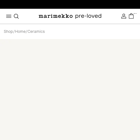
...
Shop
/
Home
/
Ceramics