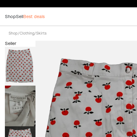
Shop
Sell
Best deals
Shop
/
Clothing
/
Skirts
Seller