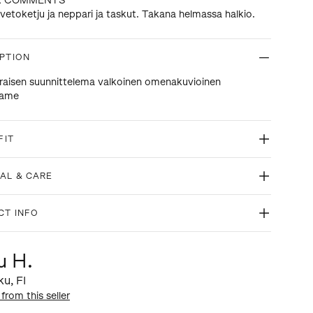
R COMMENTS
vetoketju ja neppari ja taskut. Takana helmassa halkio.
PTION
iraisen suunnittelema valkoinen omenakuvioinen
hame
FIT
AL & CARE
CT INFO
u H.
ku
,
FI
 from this seller