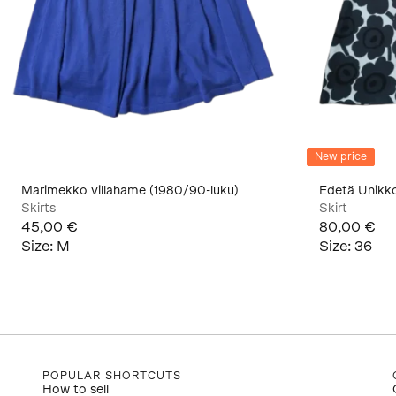
New price
Marimekko villahame (1980/90-luku)
Edetä Unikk
Skirts
Skirt
45,00 €
80,00 €
Size
:
M
Size
:
36
POPULAR SHORTCUTS
How to sell