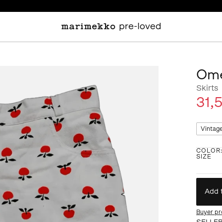
Ome
Skirts
31,
Vintag
COLOR
SIZE
Add 
Buyer pr