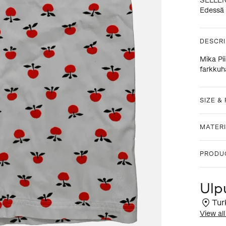
SELLE
Edessä 
DESCRI
Mika Pi
farkku
SIZE & 
MATERI
PRODU
Ulp
Tur
View all