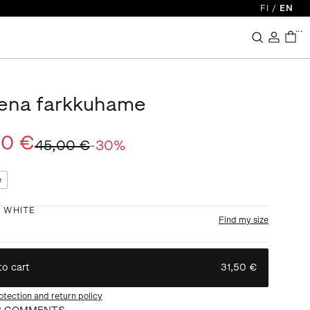
FI
/
EN
...
na farkkuhame
50 €
45,00 €
-
30
%
e
:
WHITE
Find my size
to cart
31,50 €
otection and return policy