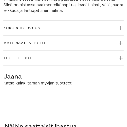
Siinä on niskassa avaimenreikänapitus, leveät hihat, väljä, suora
leikkaus ja lantiopituinen helma.
KOKO & ISTUVUUS
MATERIAALI & HOITO
TUOTETIEDOT
Jaana
Katso kaikki tämän myyjän tuotteet
Näihin saattaisit ihastua