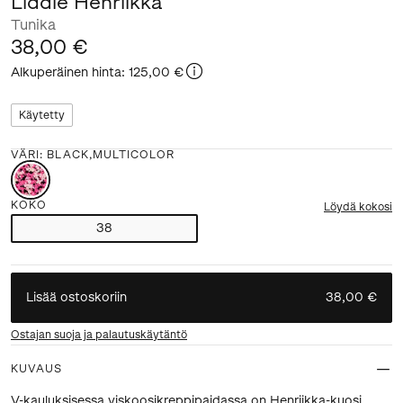
Liddie Henriikka
Tunika
38,00 €
Alkuperäinen hinta
:
125,00 €
Käytetty
VÄRI
:
BLACK,MULTICOLOR
KOKO
Löydä kokosi
38
Lisää ostoskoriin
38,00 €
Ostajan suoja ja palautuskäytäntö
KUVAUS
V-kauluksisessa viskoosikreppipaidassa on Henriikka-kuosi.