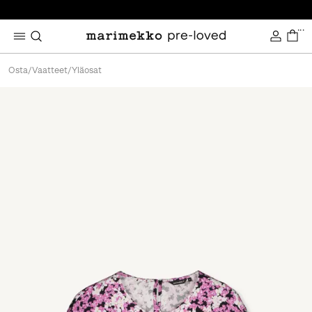
...
Osta
/
Vaatteet
/
Yläosat