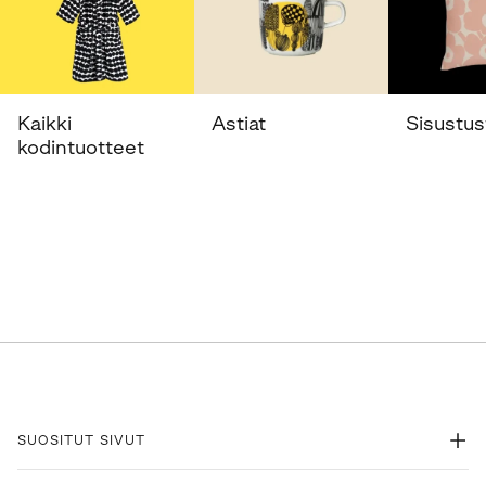
Kaikki
Astiat
Sisustust
kodintuotteet
SUOSITUT SIVUT