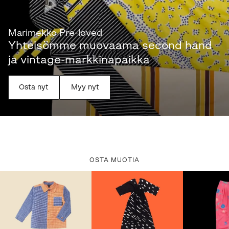
Marimekko Pre-loved
Yhteisömme muovaama second hand
ja vintage-markkinapaikka
Osta nyt
Myy nyt
OSTA MUOTIA