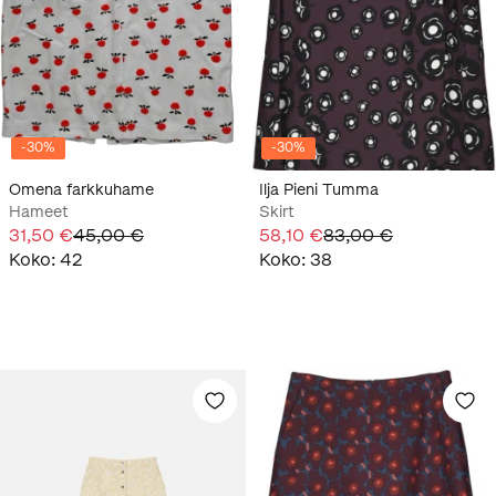
-
30
%
-
30
%
Omena farkkuhame
Ilja Pieni Tumma
Hameet
Skirt
31,50 €
45,00 €
58,10 €
83,00 €
Koko
:
42
Koko
:
38