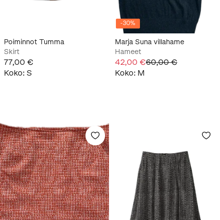
-
30
%
Poiminnot Tumma
Marja Suna villahame
Skirt
Hameet
77,00 €
42,00 €
60,00 €
Koko
:
S
Koko
:
M