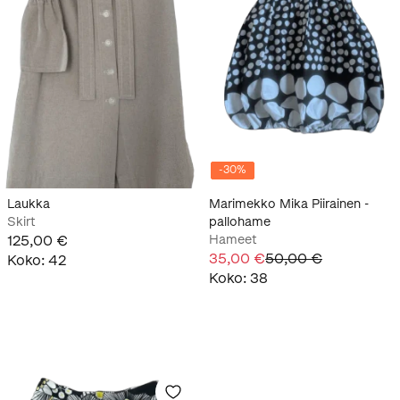
-
30
%
Laukka
Marimekko Mika Piirainen -
Skirt
pallohame
125,00 €
Hameet
35,00 €
50,00 €
Koko
:
42
Koko
:
38