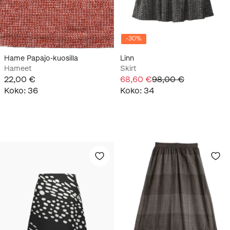
-
30
%
Hame Papajo-kuosilla
Linn
Hameet
Skirt
22,00 €
68,60 €
98,00 €
Koko
:
36
Koko
:
34