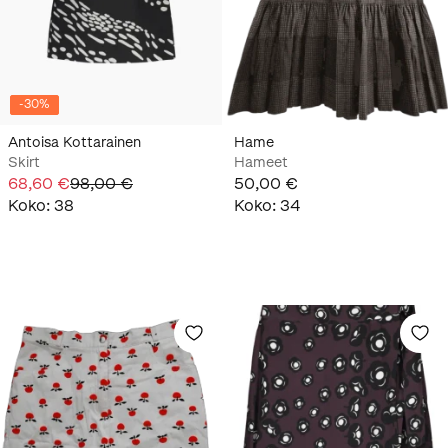
-
30
%
Antoisa Kottarainen
Hame
Skirt
Hameet
68,60 €
98,00 €
50,00 €
Koko
:
38
Koko
:
34