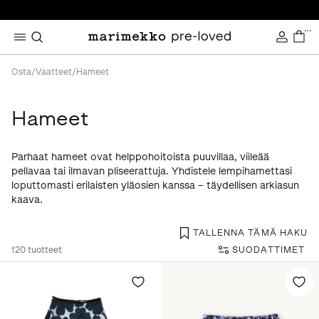
...
Osta
/
Vaatteet
/
Hameet
Hameet
Parhaat hameet ovat helppohoitoista puuvillaa, viileää
pellavaa tai ilmavan pliseerattuja. Yhdistele lempihamettasi
loputtomasti erilaisten yläosien kanssa – täydellisen arkiasun
kaava.
TALLENNA TÄMÄ HAKU
120
tuotteet
SUODATTIMET