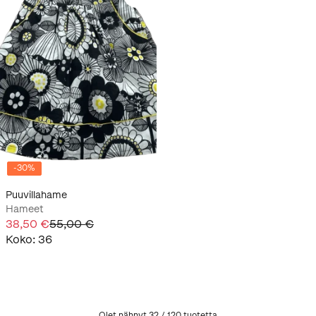
-
30
%
Puuvillahame
Hameet
38,50 €
55,00 €
Koko
:
36
Olet nähnyt 32 / 120 tuotetta