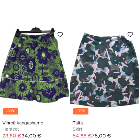
-
30
%
-
30
%
Vihreä kangashame
Taifa
Hameet
Skirt
23,80 €
34,00 €
54,68 €
75,00 €