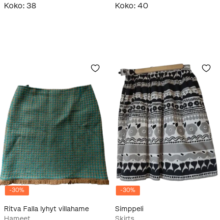
Koko
:
38
Koko
:
40
-
30
%
-
30
%
Ritva Falla lyhyt villahame
Simppeli
Hameet
Skirts