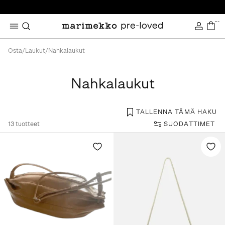
...
Osta
/
Laukut
/
Nahkalaukut
Nahkalaukut
TALLENNA TÄMÄ HAKU
13
tuotteet
SUODATTIMET