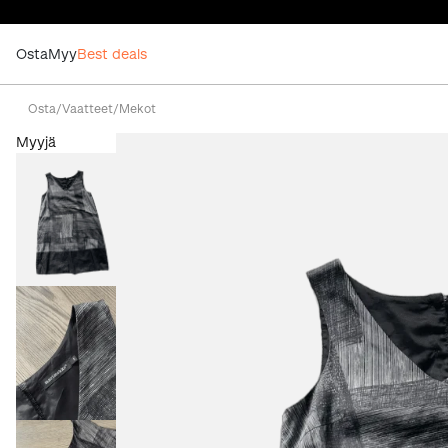
Osta
Myy
Best deals
Osta
/
Vaatteet
/
Mekot
Myyjä