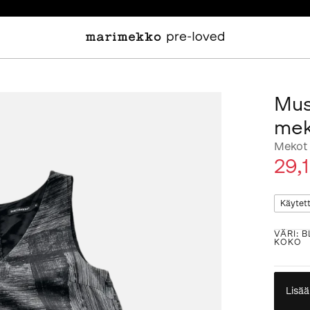
Must
me
Mekot
29,
Käytet
VÄRI
:
B
KOKO
Lisää