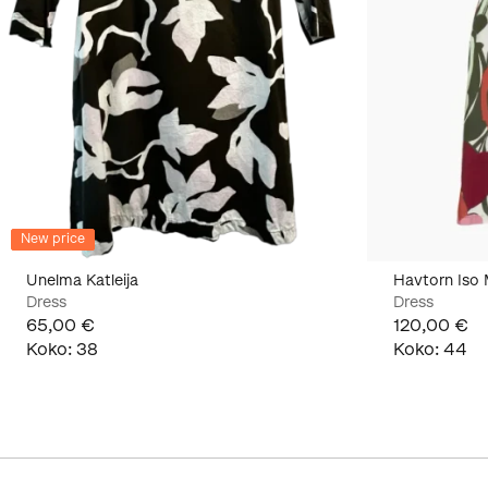
New price
Unelma Katleija
Havtorn Iso
Dress
Dress
65,00 €
120,00 €
Koko
:
38
Koko
:
44