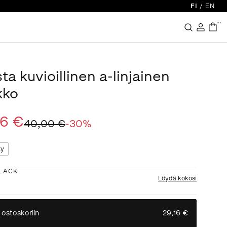
FI
/
EN
...
a kuvioillinen a-linjainen
kko
16 €
40,00 €
-
30
%
ty
LACK
Löydä kokosi
 ostoskoriin
29,16 €