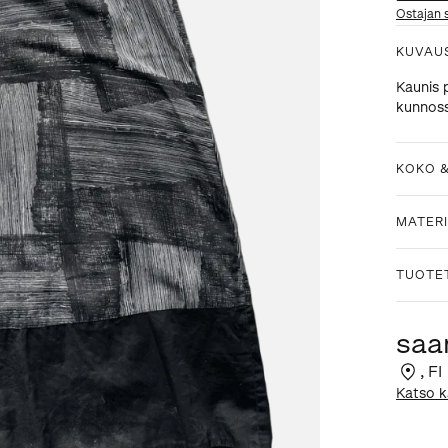
Ostajan 
KUVAU
Kaunis p
kunnoss
KOKO 
MATERI
TUOTE
saa
,
FI
Katso k