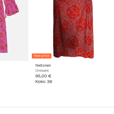
New price
Neitonen
Dresses
95,00 €
Koko
:
38