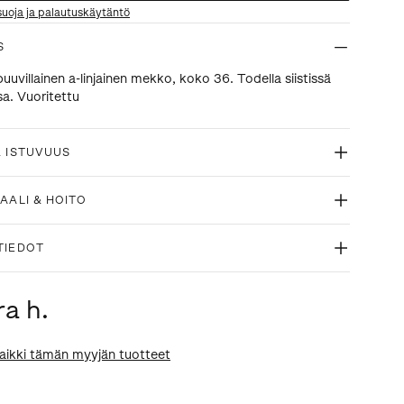
suoja ja palautuskäytäntö
S
uuvillainen a-linjainen mekko, koko 36. Todella siistissä
a. Vuoritettu
& ISTUVUUS
AALI & HOITO
TIEDOT
ra h.
aikki tämän myyjän tuotteet