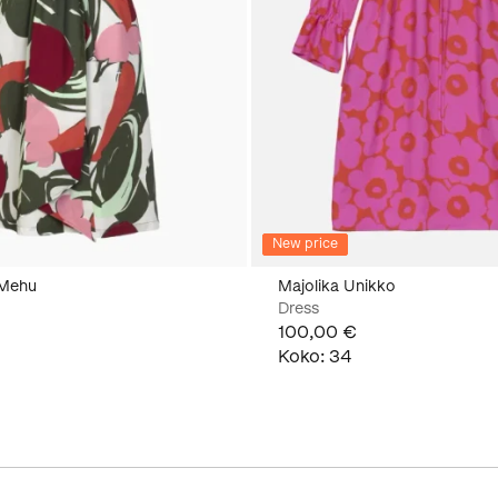
New price
 Mehu
Majolika Unikko
Dress
100,00 €
Koko
:
34