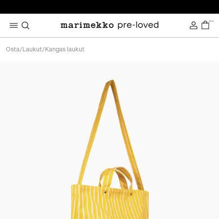
...
Osta
/
Laukut
/
Kangas laukut