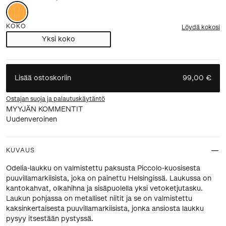
KOKO
Löydä kokosi
Yksi koko
Lisää ostoskoriin
99,00 €
Ostajan suoja ja palautuskäytäntö
MYYJÄN KOMMENTIT
Uudenveroinen
KUVAUS
Odelia-laukku on valmistettu paksusta Piccolo-kuosisesta
puuvillamarkiisista, joka on painettu Helsingissä. Laukussa on
kantokahvat, olkahihna ja sisäpuolella yksi vetoketjutasku.
Laukun pohjassa on metalliset niitit ja se on valmistettu
kaksinkertaisesta puuvillamarkiisista, jonka ansiosta laukku
pysyy itsestään pystyssä.