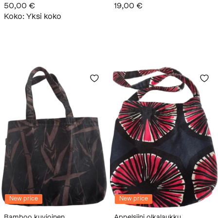
50,00 €
19,00 €
Koko
:
Yksi koko
New price
New price
Bamboo kuvioinen
Appelsiini olkalaukku