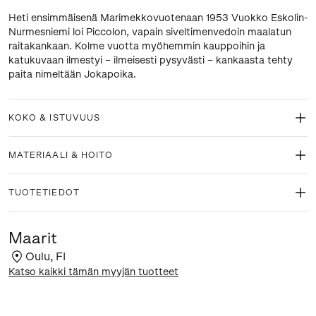
Heti ensimmäisenä Marimekkovuotenaan 1953 Vuokko Eskolin-
Nurmesniemi loi Piccolon, vapain siveltimenvedoin maalatun
raitakankaan. Kolme vuotta myöhemmin kauppoihin ja
katukuvaan ilmestyi – ilmeisesti pysyvästi – kankaasta tehty
paita nimeltään Jokapoika.
KOKO & ISTUVUUS
MATERIAALI & HOITO
TUOTETIEDOT
Maarit
Oulu
,
FI
Katso kaikki tämän myyjän tuotteet