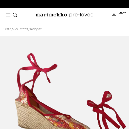
...
Osta
/
Asusteet
/
Kengät