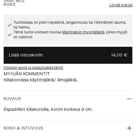
VÄRI
:
RED
KOKO
Löydä kokosi
Tuotteessa on pieni repeämä, langannousu tai rikkinäinen sauma
tai helma.
Tämä tuote voidaan noutaa
Marimekon myymälästä,
jonka myyjä
on valinnut
Lisää ostoskoriin
14,00 €
Ostajan suoja ja palautuskäytäntö
MYYJÄN KOMMENTIT
Killakoroissa käytönjälkiä/ liimajälkiä.
KUVAUS
Espadrillot kiilakoroilla, koron korkeus 9 cm.
KOKO & ISTUVUUS