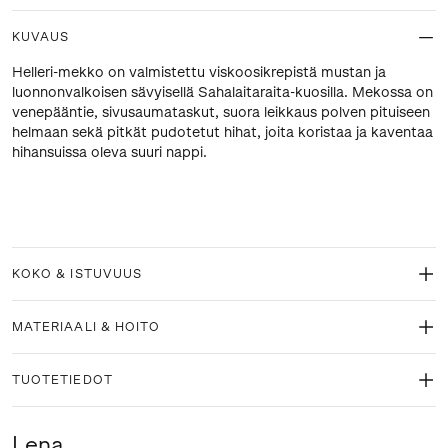
KUVAUS
Helleri-mekko on valmistettu viskoosikrepistä mustan ja
luonnonvalkoisen sävyisellä Sahalaitaraita-kuosilla. Mekossa on
venepääntie, sivusaumataskut, suora leikkaus polven pituiseen
helmaan sekä pitkät pudotetut hihat, joita koristaa ja kaventaa
hihansuissa oleva suuri nappi.
KOKO & ISTUVUUS
MATERIAALI & HOITO
TUOTETIEDOT
Lena