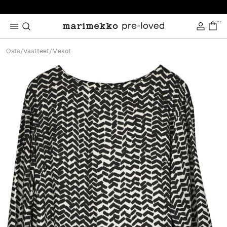
...
Osta
/
Vaatteet
/
Mekot