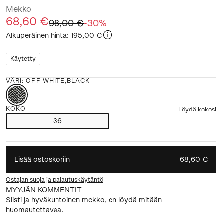
Mekko
68,60 €
98,00 €
-
30
%
Alkuperäinen hinta
:
195,00 €
Käytetty
VÄRI
:
OFF WHITE,BLACK
KOKO
Löydä kokosi
36
Lisää ostoskoriin
68,60 €
Ostajan suoja ja palautuskäytäntö
MYYJÄN KOMMENTIT
Siisti ja hyväkuntoinen mekko, en löydä mitään
huomautettavaa.