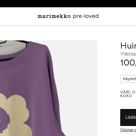
Hui
Yläosa
100
Käytet
VÄRI
:
O
KOKO
Lisää
Ostajan 