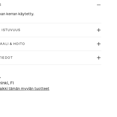
S
n kerran käytetty.
& ISTUVUUS
AALI & HOITO
TIEDOT
.
minki
,
FI
aikki tämän myyjän tuotteet