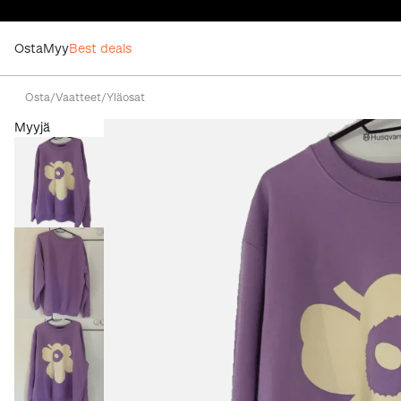
Osta
Myy
Best deals
Osta
/
Vaatteet
/
Yläosat
Myyjä