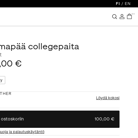
FI
/
EN
...
mapää collegepaita
t
,00 €
ty
THER
Löydä kokosi
 ostoskoriin
100,00 €
suoja ja palautuskäytäntö