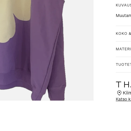
KUVAU
Muutama
KOKO 
MATERI
TUOTE
T H
Kii
Katso k