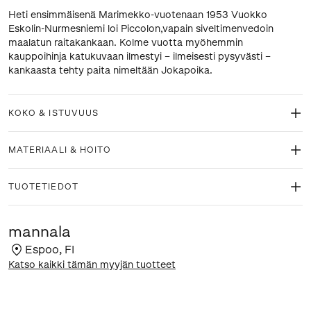
Heti ensimmäisenä Marimekko-vuotenaan 1953 Vuokko
Eskolin-Nurmesniemi loi Piccolon,vapain siveltimenvedoin
maalatun raitakankaan. Kolme vuotta myöhemmin
kauppoihinja katukuvaan ilmestyi – ilmeisesti pysyvästi –
kankaasta tehty paita nimeltään Jokapoika.
KOKO & ISTUVUUS
MATERIAALI & HOITO
TUOTETIEDOT
mannala
Espoo
,
FI
Katso kaikki tämän myyjän tuotteet