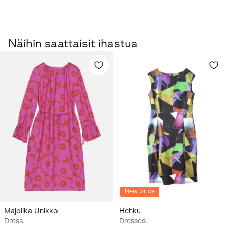
Näihin saattaisit ihastua
New price
Majolika Unikko
Hehku
Dress
Dresses