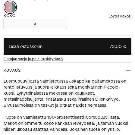
KOKO
Löydä kokosi
S
Lisää ostoskoriin
73,50 €
Ostajan suoja ja palautuskäytäntö
KUVAUS
Luomupuuvillasta valmistetussa Jokapoika-paitamekossa on
rento istuvuus ja suora leikkaus sekä monivärinen Piccolo-
kuosi. Lyhythihaisessa mekossa on kaulukset,
metallinappisuljenta, rintatasku sekä irrallinen D-lenkkivyö.
Sivusaumoissa on taskut ja pitkät halkiot helmassa.
Tuote on valmistettu 100-prosenttisesti luomupuuvillasta.
Mekot on ommeltu koko kankaan leveydeltä, ja tämän vuoksi
niiden ulkoasu saattaa vaihdella. Jokainen tuote on yksilö.