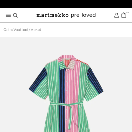
...
Osta
/
Vaatteet
/
Mekot