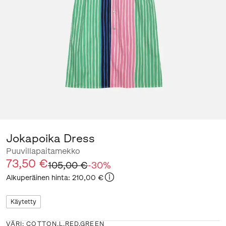
Jokapoika Dress
Puuvillapaitamekko
73,50 €
105,00 €
-
30
%
Alkuperäinen hinta
:
210,00 €
Käytetty
VÄRI
:
COTTON,L.RED,GREEN