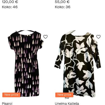
120,00 €
55,00 €
Koko
:
46
Koko
:
36
New price
New price
Pisaroi
Unelma Katleija