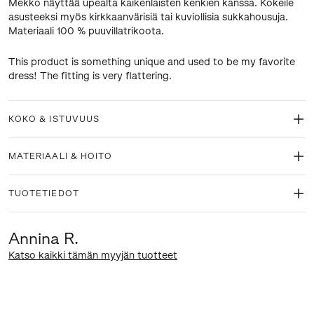
Mekko näyttää upealta kaikenlaisten kenkien kanssa. Kokeile
asusteeksi myös kirkkaanvärisiä tai kuviollisia sukkahousuja.
Materiaali 100 % puuvillatrikoota.
This product is something unique and used to be my favorite
dress! The fitting is very flattering.
KOKO & ISTUVUUS
MATERIAALI & HOITO
TUOTETIEDOT
Annina R.
Katso kaikki tämän myyjän tuotteet