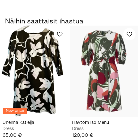
Näihin saattaisit ihastua
New price
Unelma Katleija
Havtorn Iso Mehu
Dress
Dress
65,00 €
120,00 €