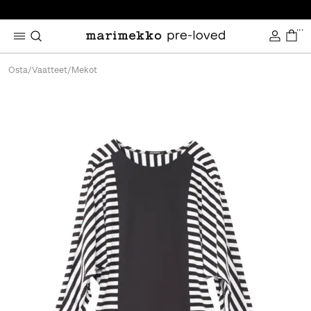
...
Osta
/
Vaatteet
/
Mekot