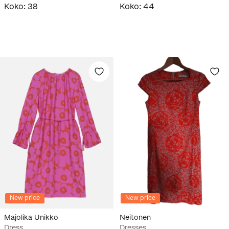
Koko
:
38
Koko
:
44
New price
New price
Majolika Unikko
Neitonen
Dress
Dresses