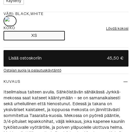
Käytetty
VÄRI
:
BLACK,WHITE
KOKO
Löydä kokosi
XS
Lisää ostoskoriin
45,50 €
Ostajan suoja ja palautuskäytäntö
KUVAUS
Itseilmaisua taiteen avulla. Sähköistävän sähäkässä Jyrkkä-
mekossa saat katseet kääntymään – se on samanaikaisesti
sekä urheilullinen että hienostunut. Edessä ja takana on
yksiväriset kaistaleet, ja loppuosa mekosta on jännittävästi
sommiteltua Tasaraita-kuosia. Mekossa on pyöreä pääntie,
3/4-pituiset lepakkohihat, väljä leikkaus, joka kapenee kauniin
tyköistuvalle vyötärölle, ja polven yläpuolelle ulottuva helma.