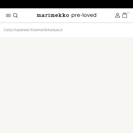
...
Osta
/
Asusteet
/
Kosmetiikkalaukut