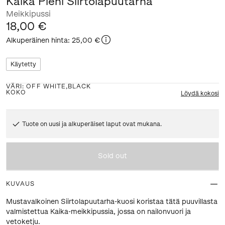
Kaika Pieni Siirtolapuutarha
Meikkipussi
18,00 €
Alkuperäinen hinta
:
25,00 €
Käytetty
VÄRI
:
OFF WHITE,BLACK
KOKO
Löydä kokosi
Tuote on uusi ja alkuperäiset laput ovat mukana.
Sold out
KUVAUS
Mustavalkoinen Siirtolapuutarha-kuosi koristaa tätä puuvillasta
valmistettua Kaika-meikkipussia, jossa on nailonvuori ja
vetoketju.