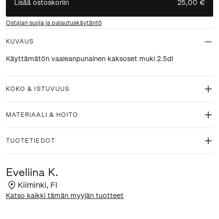
Lisää ostoskoriin
25,00 €
Ostajan suoja ja palautuskäytäntö
KUVAUS
Käyttämätön vaaleanpunainen kaksoset muki 2.5dl
KOKO & ISTUVUUS
MATERIAALI & HOITO
TUOTETIEDOT
Eveliina K.
Kiiminki
,
FI
Katso kaikki tämän myyjän tuotteet