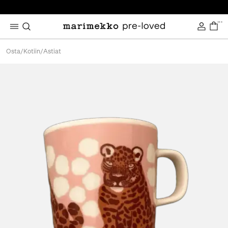
...
Osta
/
Kotiin
/
Astiat