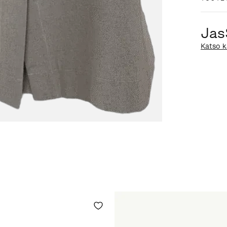
Jas
Katso k