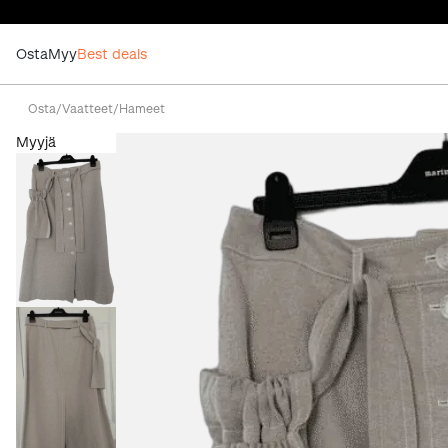
Osta
Myy
Best deals
Osta
/
Vaatteet
/
Hameet
Myyjä