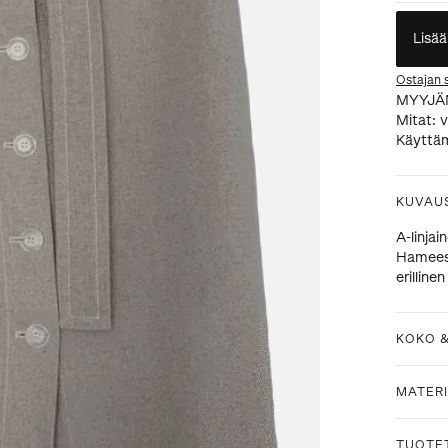
Lisää
Ostajan 
MYYJÄ
Mitat: 
Käyttäm
KUVAU
A-linjai
Hameess
erillin
KOKO 
MATERI
TUOTE