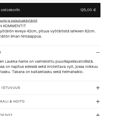
 ostoskoriin
125,00 €
suoja ja palautuskäytäntö
N KOMMENTIT
vyötärön leveys 42cm, pituus vyötäröstä lahkeen 82cm.
ätön ilman hintalappua.
S
nen Laukka-hame on valmistettu puuvillapellavatvillistä.
a on napitus edessä sekä irrotettava vyö, jossa roikkuu
en tasku. Takana on kaitaletasku sekä helmahalkio.
& ISTUVUUS
AALI & HOITO
TIEDOT