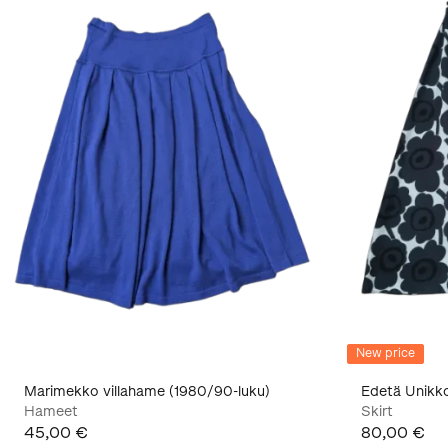
New price
Marimekko villahame (1980/90-luku)
Edetä Unikk
Hameet
Skirt
45,00 €
80,00 €