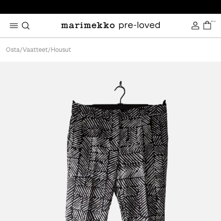
...
Osta
/
Vaatteet
/
Housut