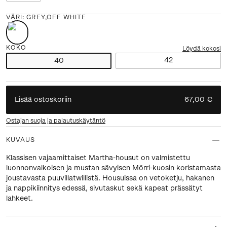
VÄRI
:
GREY,OFF WHITE
KOKO
Löydä kokosi
42
40
Lisää ostoskoriin
67,00 €
Ostajan suoja ja palautuskäytäntö
KUVAUS
Klassisen vajaamittaiset Martha-housut on valmistettu
luonnonvalkoisen ja mustan sävyisen Mörri-kuosin koristamasta
joustavasta puuvillatwillistä. Housuissa on vetoketju, hakanen
ja nappikiinnitys edessä, sivutaskut sekä kapeat prässätyt
lahkeet.