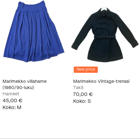
New price
Marimekko villahame
Marimekko Vintage-trenssi
(1980/90-luku)
Takit
Hameet
70,00 €
45,00 €
Koko
:
S
Koko
:
M