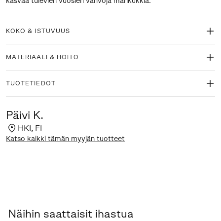
kasvaa tulevien vuosien vahvoja marikukkia.
KOKO & ISTUVUUS
MATERIAALI & HOITO
TUOTETIEDOT
Päivi K.
HKI
,
FI
Katso kaikki tämän myyjän tuotteet
Näihin saattaisit ihastua