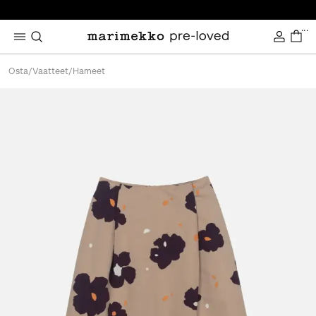
...
Osta
/
Vaatteet
/
Hameet