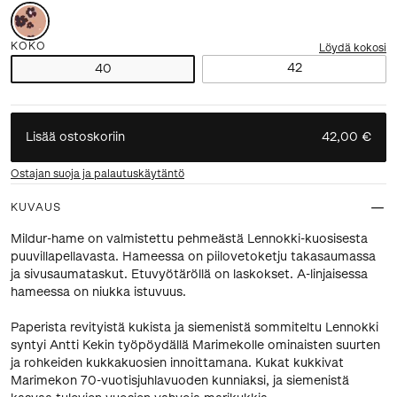
KOKO
Löydä kokosi
42
40
Lisää ostoskoriin
42,00 €
Ostajan suoja ja palautuskäytäntö
KUVAUS
Mildur-hame on valmistettu pehmeästä Lennokki-kuosisesta
puuvillapellavasta. Hameessa on piilovetoketju takasaumassa
ja sivusaumataskut. Etuvyötäröllä on laskokset. A-linjaisessa
hameessa on niukka istuvuus.
Paperista revityistä kukista ja siemenistä sommiteltu Lennokki
syntyi Antti Kekin työpöydällä Marimekolle ominaisten suurten
ja rohkeiden kukkakuosien innoittamana. Kukat kukkivat
Marimekon 70-vuotisjuhlavuoden kunniaksi, ja siemenistä