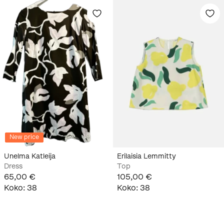
New price
Unelma Katleija
Erilaisia Lemmitty
Dress
Top
65,00 €
105,00 €
Koko
:
38
Koko
:
38