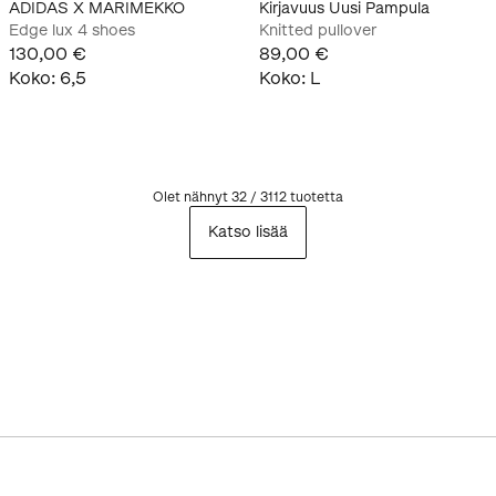
ADIDAS X MARIMEKKO
Kirjavuus Uusi Pampula
Edge lux 4 shoes
Knitted pullover
130,00 €
89,00 €
Koko
:
6,5
Koko
:
L
Olet nähnyt 32 / 3112 tuotetta
Katso lisää