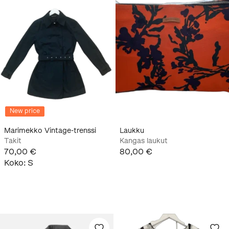
New price
Marimekko Vintage-trenssi
Laukku
Takit
Kangas laukut
70,00 €
80,00 €
Koko
:
S