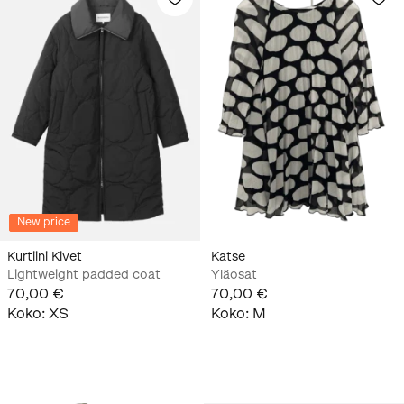
New price
Kurtiini Kivet
Katse
Lightweight padded coat
Yläosat
70,00 €
70,00 €
Koko
:
XS
Koko
:
M