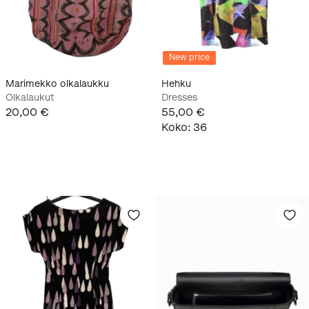
New price
Marimekko olkalaukku
Hehku
Olkalaukut
Dresses
20,00 €
55,00 €
Koko
:
36