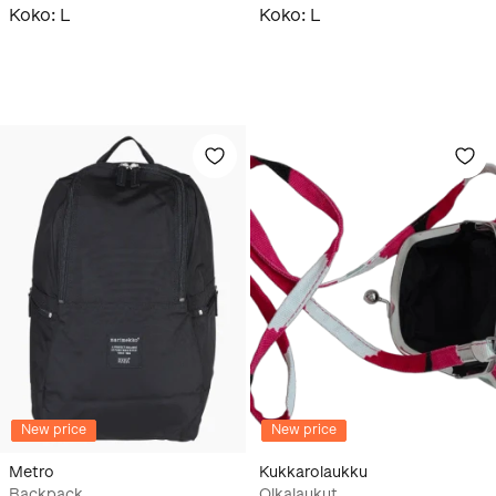
Koko
:
L
Koko
:
L
New price
New price
Metro
Kukkarolaukku
Backpack
Olkalaukut