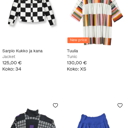
New price
Sarpio Kukko ja kana
Tuulia
Jacket
Tunic
125,00 €
130,00 €
Koko
:
34
Koko
:
XS