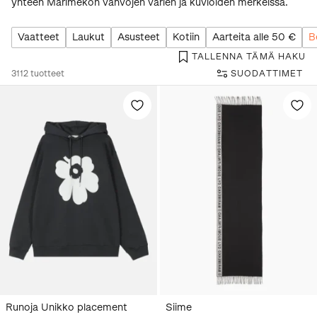
yhteen Marimekon vahvojen värien ja kuvioiden merkeissä.
Vaatteet
Laukut
Asusteet
Kotiin
Aarteita alle 50 €
B
TALLENNA TÄMÄ HAKU
3112
tuotteet
SUODATTIMET
Runoja Unikko placement
Siime