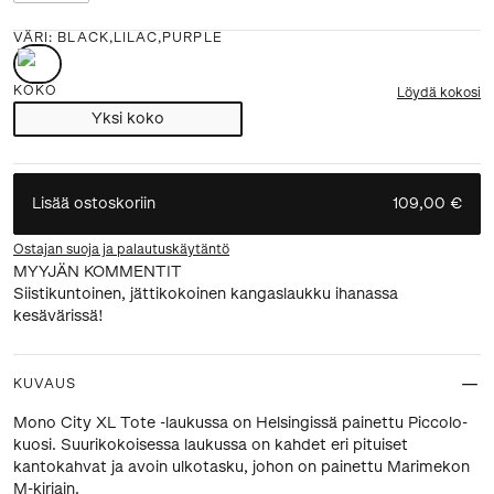
VÄRI
:
BLACK,LILAC,PURPLE
KOKO
Löydä kokosi
Yksi koko
Lisää ostoskoriin
109,00 €
Ostajan suoja ja palautuskäytäntö
MYYJÄN KOMMENTIT
Siistikuntoinen, jättikokoinen kangaslaukku ihanassa
kesävärissä!
KUVAUS
Mono City XL Tote -laukussa on Helsingissä painettu Piccolo-
kuosi. Suurikokoisessa laukussa on kahdet eri pituiset
kantokahvat ja avoin ulkotasku, johon on painettu Marimekon
M-kirjain.