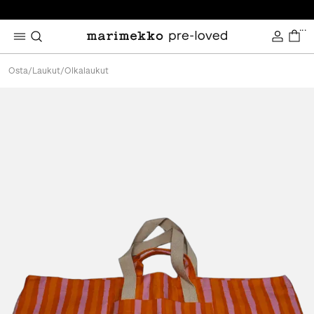
...
Osta
/
Laukut
/
Olkalaukut