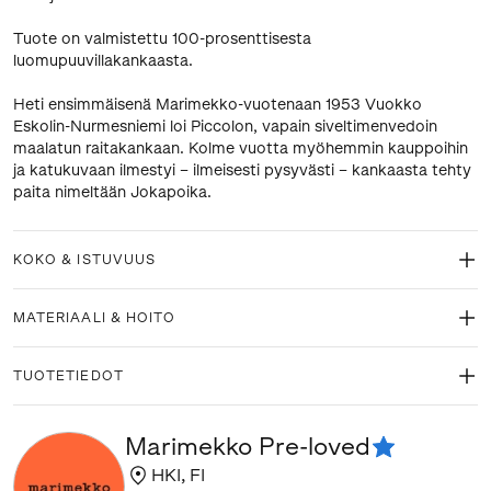
Tuote on valmistettu 100-prosenttisesta
luomupuuvillakankaasta.
Heti ensimmäisenä Marimekko-vuotenaan 1953 Vuokko
Eskolin-Nurmesniemi loi Piccolon, vapain siveltimenvedoin
maalatun raitakankaan. Kolme vuotta myöhemmin kauppoihin
ja katukuvaan ilmestyi – ilmeisesti pysyvästi – kankaasta tehty
paita nimeltään Jokapoika.
KOKO & ISTUVUUS
MATERIAALI & HOITO
TUOTETIEDOT
Marimekko Pre-loved
HKI
,
FI