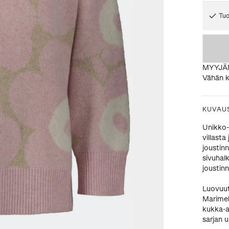
Tuo
MYYJÄ
Vähän k
KUVAU
Unikko-
villasta
joustinn
sivuhal
joustin
Luovuut
Marimek
kukka-ai
sarjan 