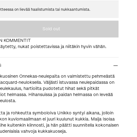
tteessa on lievää haalistumista tai nukkaantumista.
Sold out
N KOMMENTIT
äytetty, nukat poistettavissa ja niitäkin hyvin vähän.
S
kuosinen Onnekas-neulepaita on valmistettu pehmeästä
 jacquard-neuloksella. Väljästi istuvassa neulepaidassa on
eulekaulus, hartioilta pudotetut hihat sekä pitkät
kiot helmassa. Hihansuissa ja paidan helmassa on leveää
neulosta.
ta ja rohkeutta symboloiva Unikko syntyi aikana, jolloin
on kuviomaailmaan ei juuri kuulunut kukkia. Maija Isolaa
he kuitenkin kiinnosti, ja hän päätti suunnitella kokonaisen
uudenlaisia vahvoja kukkakuoseja.