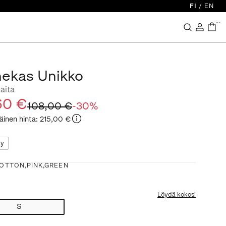
FI
/
EN
...
ekas Unikko
aita
60 €
108,00 €
-
30
%
äinen hinta
:
215,00 €
ty
OTTON,PINK,GREEN
Löydä kokosi
S