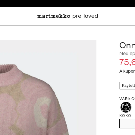
Onn
Neulep
75,
Alkuper
Käytet
VÄRI
:
C
KOKO