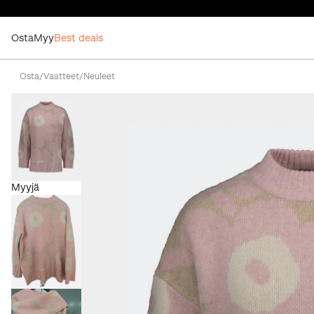
Osta
Myy
Best deals
Osta
/
Vaatteet
/
Neuleet
Myyjä