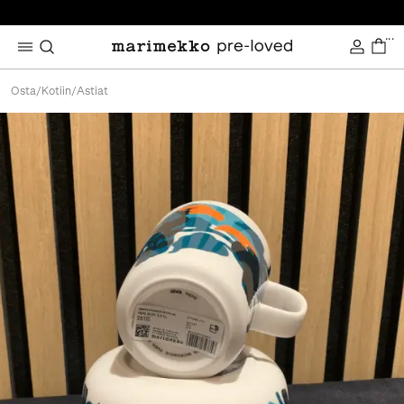
...
Osta
/
Kotiin
/
Astiat