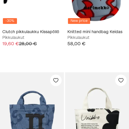
-
30
%
New price
Clutch pikkulaukku Kissapöllö
Knitted mini handbag Keidas
Pikkulaukut
Pikkulaukut
19,60 €
28,00 €
58,00 €