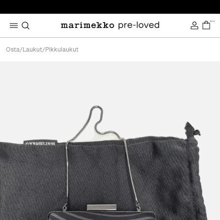
...
Osta
/
Laukut
/
Pikkulaukut