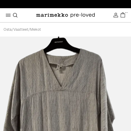
...
Osta
/
Vaatteet
/
Mekot