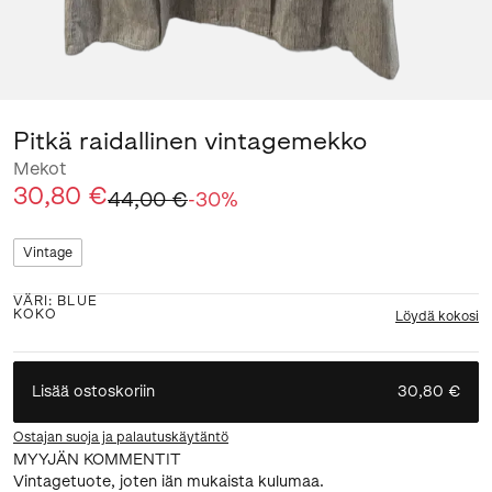
Pitkä raidallinen vintagemekko
Mekot
30,80 €
44,00 €
-
30
%
Vintage
VÄRI
:
BLUE
KOKO
Löydä kokosi
Lisää ostoskoriin
30,80 €
Ostajan suoja ja palautuskäytäntö
MYYJÄN KOMMENTIT
Vintagetuote, joten iän mukaista kulumaa.