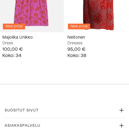
New price
New price
Majolika Unikko
Neitonen
Dress
Dresses
100,00 €
95,00 €
Koko
:
34
Koko
:
38
SUOSITUT SIVUT
ASIAKASPALVELU