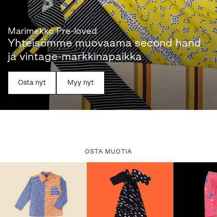
Marimekko Pre-loved
Yhteisömme muovaama second hand
ja vintage-markkinapaikka
Osta nyt
Myy nyt
OSTA MUOTIA