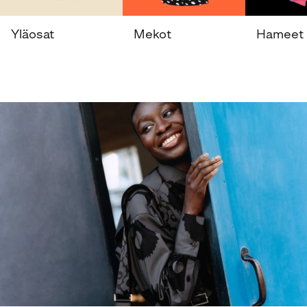
Yläosat
Mekot
Hameet