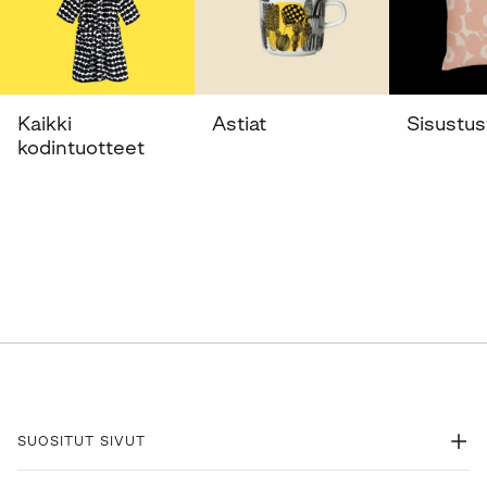
Kaikki
Astiat
Sisustust
kodintuotteet
SUOSITUT SIVUT