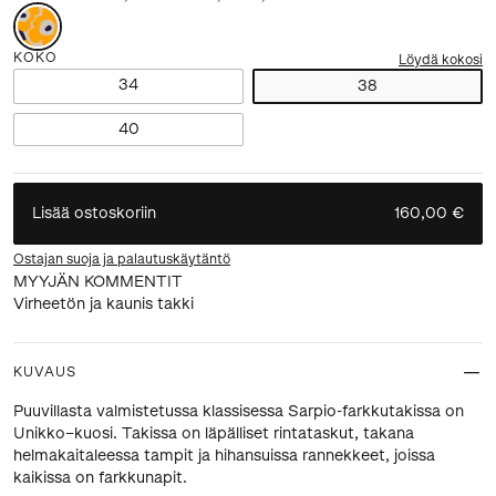
KOKO
Löydä kokosi
34
38
40
Lisää ostoskoriin
160,00 €
Ostajan suoja ja palautuskäytäntö
MYYJÄN KOMMENTIT
Virheetön ja kaunis takki
KUVAUS
Puuvillasta valmistetussa klassisessa Sarpio-farkkutakissa on
Unikko–kuosi. Takissa on läpälliset rintataskut, takana
helmakaitaleessa tampit ja hihansuissa rannekkeet, joissa
kaikissa on farkkunapit.