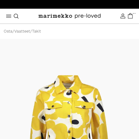
...
Osta
/
Vaatteet
/
Takit