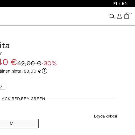
FI
/
EN
...
ita
s
40 €
42,00 €
-
30
%
äinen hinta
:
83,00 €
ty
LACK,RED,PEA GREEN
Löydä kokosi
M