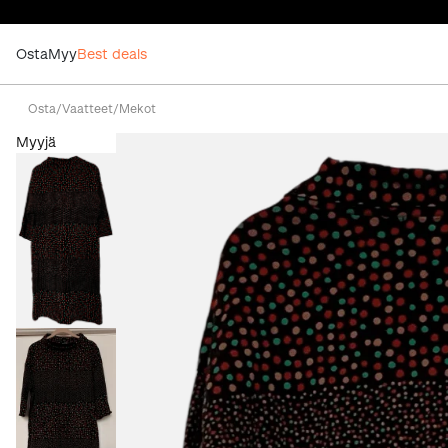
Osta
Myy
Best deals
Osta
/
Vaatteet
/
Mekot
Myyjä