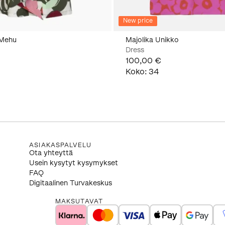
New price
 Mehu
Majolika Unikko
Dress
100,00 €
Koko
:
34
ASIAKASPALVELU
Ota yhteyttä
Usein kysytyt kysymykset
FAQ
Digitaalinen Turvakeskus
MAKSUTAVAT