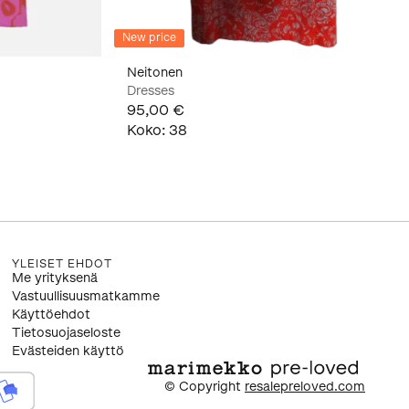
New price
Neitonen
Dresses
95,00 €
Koko
:
38
YLEISET EHDOT
Me yrityksenä
Vastuullisuusmatkamme
Käyttöehdot
Tietosuojaseloste
Evästeiden käyttö
© Copyright
resalepreloved.com