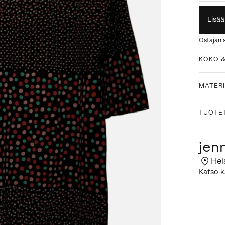
Lisää
Ostajan 
KOKO 
MATERI
TUOTE
jen
Hel
Katso k