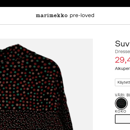
Suv
Dresse
29,
Alkuper
Käytet
VÄRI
:
B
KOKO