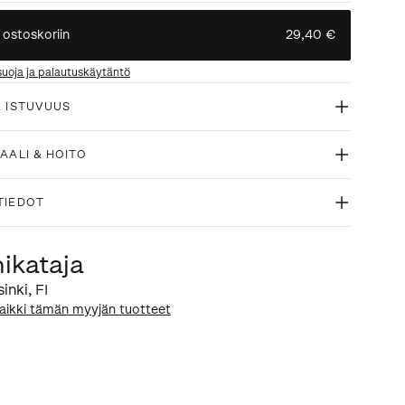
 ostoskoriin
29,40 €
suoja ja palautuskäytäntö
& ISTUVUUS
AALI & HOITO
TIEDOT
nikataja
sinki
,
FI
aikki tämän myyjän tuotteet