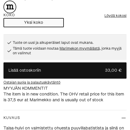
KOKO
Löydä kokosi
Yksi koko
Tuote on uusi ja alkuperäiset laput ovat mukana.
Tämä tuote voidaan noutaa
Marimekon myymälästä,
jonka myyjä
on valinnut
Lisää ostoskoriin
33,00 €
Ostajan suoja ja palautuskäytäntö
MYYJÄN KOMMENTIT
The item is in new condition. The OHV retail price for this item
is 37,5 eur at Marimekko and is usually out of stock
KUVAUS
Taisa-huivi on valmistettu ohuesta puuvillabatistista ja siinä on