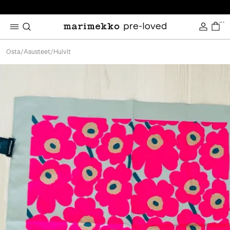
...
Osta
/
Asusteet
/
Huivit