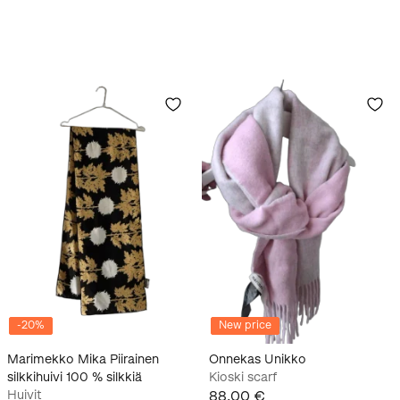
-
20
%
New price
Marimekko Mika Piirainen
Onnekas Unikko
silkkihuivi 100 % silkkiä
Kioski scarf
Huivit
88,00 €