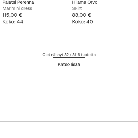
Palatsi Perenna
Hilama Orvo
Marimini dress
Skirt
115,00 €
83,00 €
Koko
:
44
Koko
:
40
Olet nähnyt 32 / 3116 tuotetta
Katso lisää