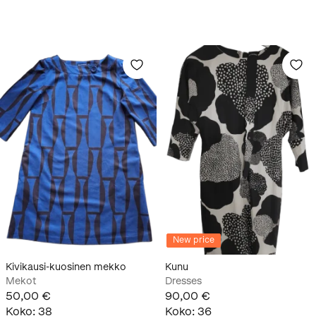
New price
Kivikausi-kuosinen mekko
Kunu
Mekot
Dresses
50,00 €
90,00 €
Koko
:
38
Koko
:
36