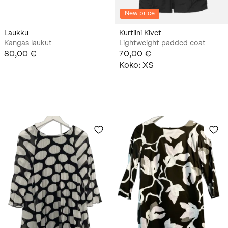
New price
Laukku
Kurtiini Kivet
Kangas laukut
Lightweight padded coat
80,00 €
70,00 €
Koko
:
XS