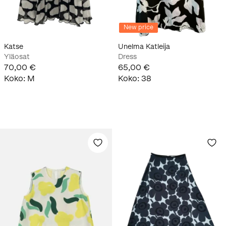
New price
Katse
Unelma Katleija
Yläosat
Dress
70,00 €
65,00 €
Koko
:
M
Koko
:
38