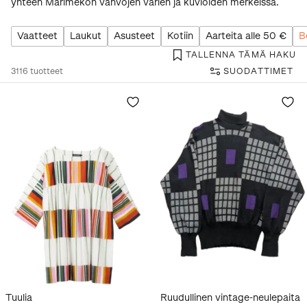
yhteen Marimekon vahvojen värien ja kuvioiden merkeissä.
Vaatteet
Laukut
Asusteet
Kotiin
Aarteita alle 50 €
B
TALLENNA TÄMÄ HAKU
3116
tuotteet
SUODATTIMET
Tuulia
Ruudullinen vintage-neulepaita