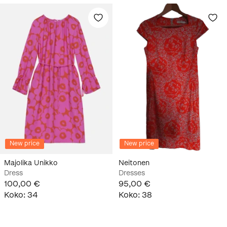
New price
New price
Majolika Unikko
Neitonen
Dress
Dresses
100,00 €
95,00 €
Koko
:
34
Koko
:
38