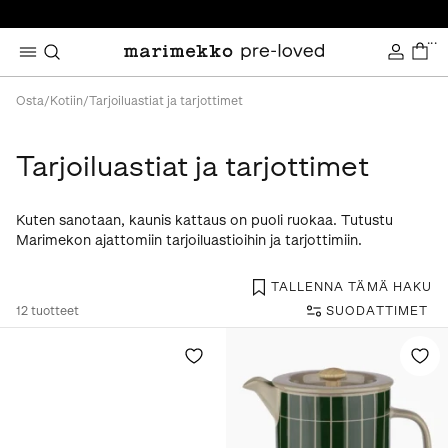
...
Osta
/
Kotiin
/
Tarjoiluastiat ja tarjottimet
Tarjoiluastiat ja tarjottimet
Kuten sanotaan, kaunis kattaus on puoli ruokaa. Tutustu
Marimekon ajattomiin tarjoiluastioihin ja tarjottimiin.
TALLENNA TÄMÄ HAKU
12
tuotteet
SUODATTIMET