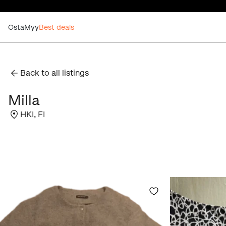
Osta
Myy
Best deals
Back to all listings
Milla
HKI
,
FI