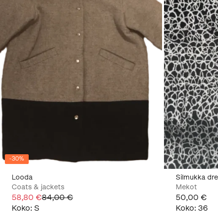
-
30
%
Looda
Silmukka dre
Coats & jackets
Mekot
58,80 €
84,00 €
50,00 €
Koko
:
S
Koko
:
36