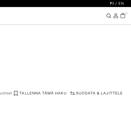
FI
/
EN
...
tuotteet
TALLENNA TÄMÄ HAKU
SUODATA & LAJITTELE