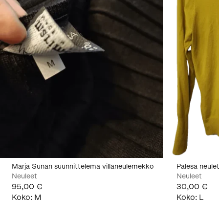
Marja Sunan suunnittelema villaneulemekko
Palesa neule
Neuleet
Neuleet
95,00 €
30,00 €
Koko
:
M
Koko
:
L