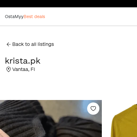
Osta
Myy
Best deals
Back to all listings
krista.pk
Vantaa
,
FI