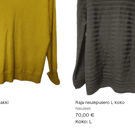
takki
Raja neulepusero L koko
Neuleet
70,00 €
Koko
:
L