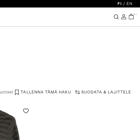
FI
/
EN
...
tuotteet
TALLENNA TÄMÄ HAKU
SUODATA & LAJITTELE