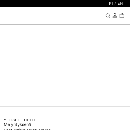
FI
/
EN
...
YLEISET EHDOT
Me yrityksenä