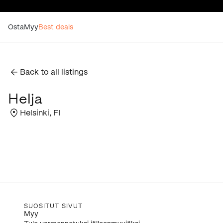
Osta
Myy
Best deals
Back to all listings
Helja
Helsinki
,
FI
SUOSITUT SIVUT
Myy