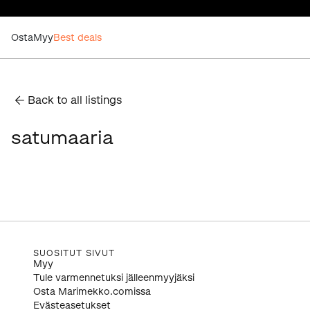
Osta
Myy
Best deals
Back to all listings
satumaaria
SUOSITUT SIVUT
Myy
Tule varmennetuksi jälleenmyyjäksi
Osta Marimekko.comissa
Evästeasetukset