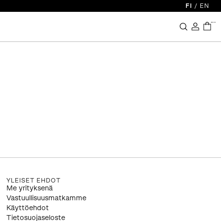
FI
/
EN
...
YLEISET EHDOT
Me yrityksenä
Vastuullisuusmatkamme
Käyttöehdot
Tietosuojaseloste