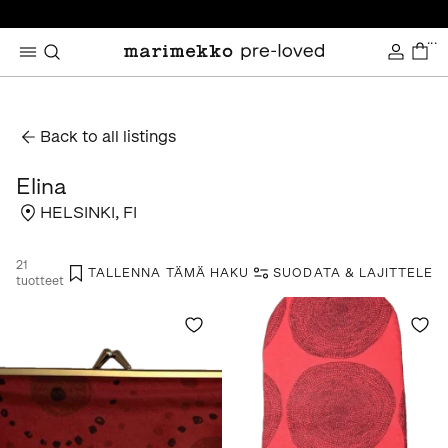
...
Back to all listings
Elina
HELSINKI
,
FI
21
TALLENNA TÄMÄ HAKU
SUODATA & LAJITTELE
tuotteet