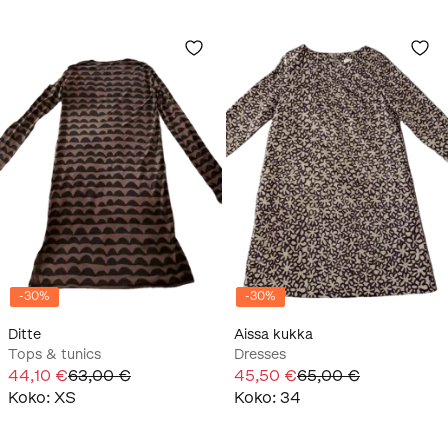
-
30
%
-
30
%
Ditte
Aissa kukka
Tops & tunics
Dresses
44,10 €
63,00 €
45,50 €
65,00 €
Koko
:
XS
Koko
:
34