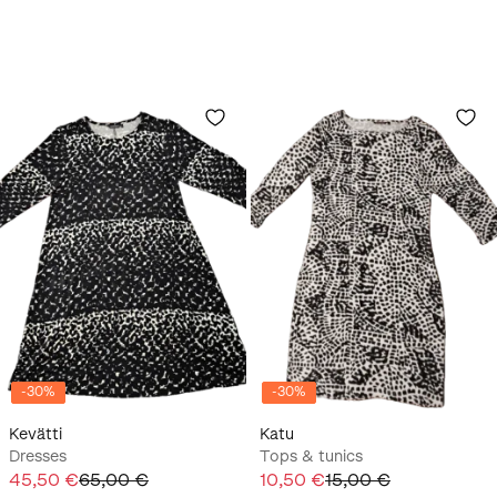
-
30
%
-
30
%
Kevätti
Katu
Dresses
Tops & tunics
45,50 €
65,00 €
10,50 €
15,00 €