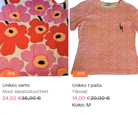
-
30
%
-
30
%
Unikko verho
Unikko t-paita
Muut sisustustuotteet
Yläosat
24,50 €
35,00 €
14,00 €
20,00 €
Koko
:
M