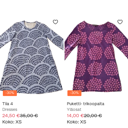
-
30
%
-
30
%
Tiia 4
Puketti- trikoopaita
Dresses
Yläosat
24,50 €
35,00 €
14,00 €
20,00 €
Koko
:
XS
Koko
:
XS