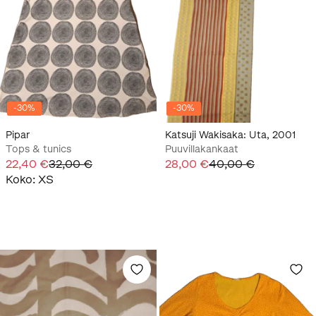
-
30
%
-
30
%
Pipar
Katsuji Wakisaka: Uta, 2001
Tops & tunics
Puuvillakankaat
22,40 €
32,00 €
28,00 €
40,00 €
Koko
:
XS