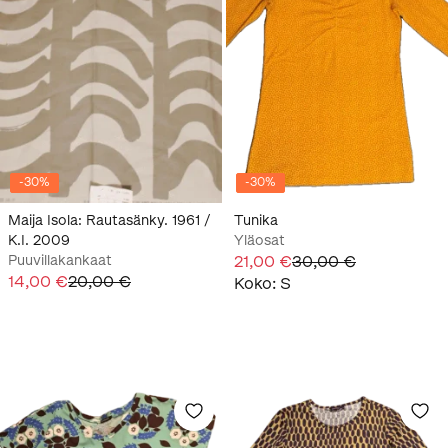
-
30
%
-
30
%
Maija Isola: Rautasänky. 1961 /
Tunika
K.I. 2009
Yläosat
Puuvillakankaat
21,00 €
30,00 €
14,00 €
20,00 €
Koko
:
S