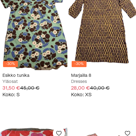
-
30
%
-
30
%
Esikko tunika
Marjailla 8
Yläosat
Dresses
31,50 €
45,00 €
28,00 €
40,00 €
Koko
:
S
Koko
:
XS