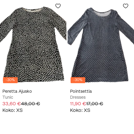
-
30
%
-
30
%
Peretta Ajusko
Pointsettia
Tunic
Dresses
33,60 €
48,00 €
11,90 €
17,00 €
Koko
:
XS
Koko
:
XS