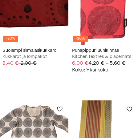
-
30
%
-
30
%
Suolampi silmälasikukkaro
Punapippuri uunikinnas
Kukkarot ja lompakot
Kitchen textiles & placemats
8,40 €
12,00 €
6,00 €
4,20 € – 5,60 €
Koko
:
Yksi koko