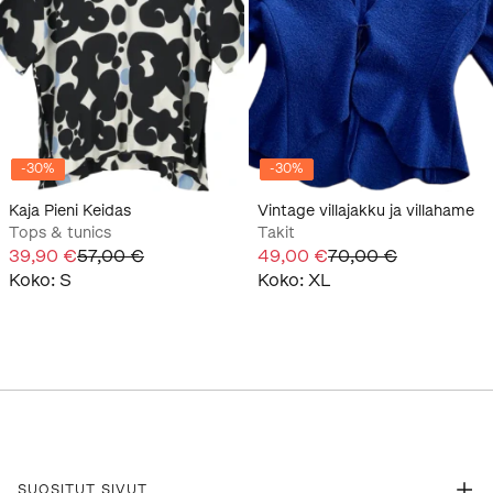
-
30
%
-
30
%
Kaja Pieni Keidas
Vintage villajakku ja villahame
Tops & tunics
Takit
39,90 €
57,00 €
49,00 €
70,00 €
Koko
:
S
Koko
:
XL
SUOSITUT SIVUT