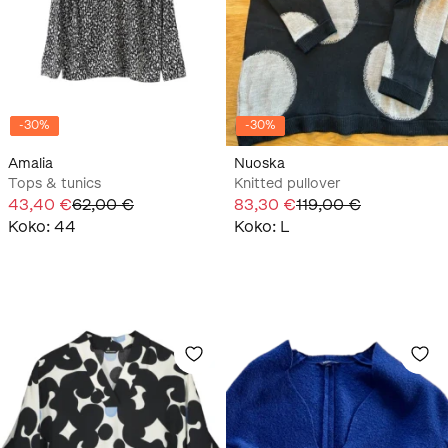
-
30
%
-
30
%
Amalia
Nuoska
Tops & tunics
Knitted pullover
43,40 €
62,00 €
83,30 €
119,00 €
Koko
:
44
Koko
:
L