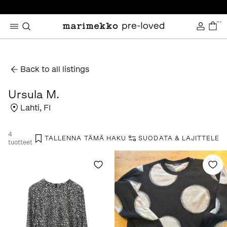
...
Back to all listings
Ursula M.
Lahti
,
FI
4
TALLENNA TÄMÄ HAKU
SUODATA & LAJITTELE
tuotteet