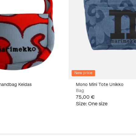
New price
 handbag Keidas
Mono Mini Tote Unikko
Bag
75,00 €
Size
:
One size