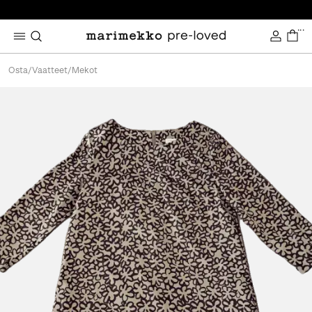
...
Osta
/
Vaatteet
/
Mekot