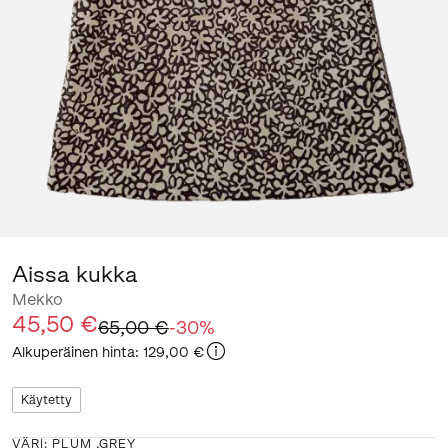
Aissa kukka
Mekko
45,50 €
65,00 €
-
30
%
Alkuperäinen hinta
:
129,00 €
Käytetty
VÄRI
:
PLUM ,GREY