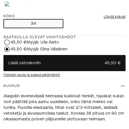
KOKO
Löydä kokosi
34
SAATAVILLA OLEVAT VAIHTOEHDOT
45,50 €
Myyjä:
Ulla Aalto
45,50 €
Myyjä:
Elina Väisänen
Lisää ostoskoriin
45,50 €
Ostajan suoja ja palautuskäytäntö
KUVAUS
Alaspäin levenevässä helmassa kukkivat herkät, hauskat kukat.
Voit päättää joka aamu uudelleen, onko tämä mekko vai
tunika. Puuvilla-elastaania, hihat ovat 2/3-mittaiset, selässä
vetoketju ja sivusaumoissa taskut. Koossa 38 pituus on 90 cm
olkasaumasta polven yläpuolelle ulottuvaan helmaan.