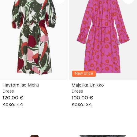
New price
Havtorn Iso Mehu
Majolika Unikko
Dress
Dress
120,00 €
100,00 €
Koko
:
44
Koko
:
34