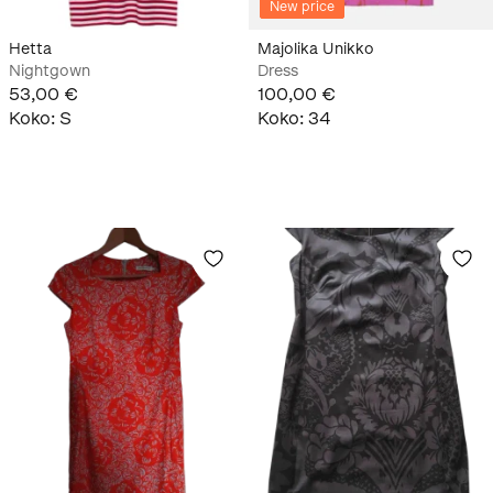
New price
Hetta
Majolika Unikko
Nightgown
Dress
53,00 €
100,00 €
Koko
:
S
Koko
:
34