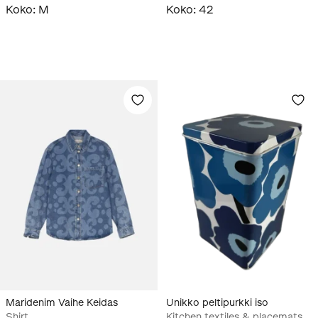
Koko
:
M
Koko
:
42
Maridenim Vaihe Keidas
Unikko peltipurkki iso
Shirt
Kitchen textiles & placemats