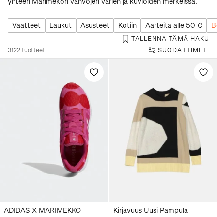
yhteen Marimekon vahvojen värien ja kuvioiden merkeissä.
Vaatteet
Laukut
Asusteet
Kotiin
Aarteita alle 50 €
B
TALLENNA TÄMÄ HAKU
3122
tuotteet
SUODATTIMET
ADIDAS X MARIMEKKO
Kirjavuus Uusi Pampula