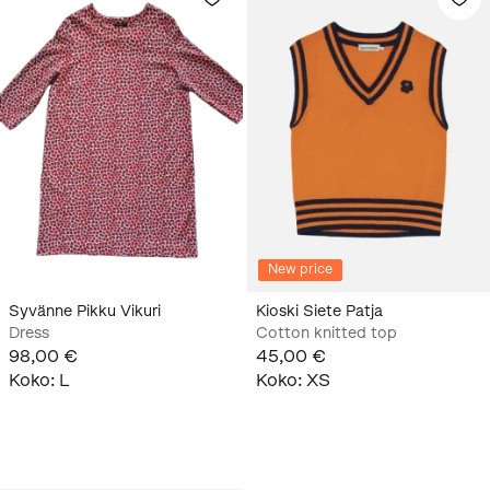
New price
Syvänne Pikku Vikuri
Kioski Siete Patja
Dress
Cotton knitted top
98,00 €
45,00 €
Koko
:
L
Koko
:
XS