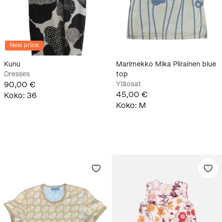
New price
Kunu
Marimekko Mika Piirainen blue
Dresses
top
90,00 €
Yläosat
45,00 €
Koko
:
36
Koko
:
M