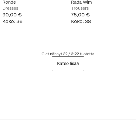
Ronde
Rada Wim
Dresses
Trousers
90,00 €
75,00 €
Koko
:
36
Koko
:
38
Olet nähnyt 32 / 3122 tuotetta
Katso lisää