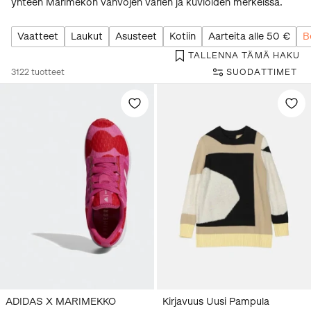
yhteen Marimekon vahvojen värien ja kuvioiden merkeissä.
Vaatteet
Laukut
Asusteet
Kotiin
Aarteita alle 50 €
B
TALLENNA TÄMÄ HAKU
3122
tuotteet
SUODATTIMET
ADIDAS X MARIMEKKO
Kirjavuus Uusi Pampula