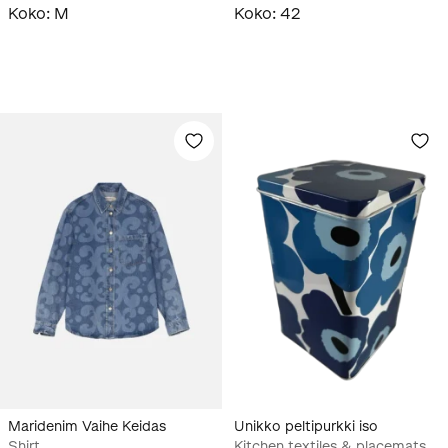
Koko
:
M
Koko
:
42
Maridenim Vaihe Keidas
Unikko peltipurkki iso
Shirt
Kitchen textiles & placemats