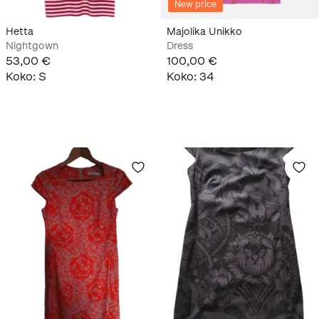
New price
Hetta
Majolika Unikko
Nightgown
Dress
53,00 €
100,00 €
Koko
:
S
Koko
:
34