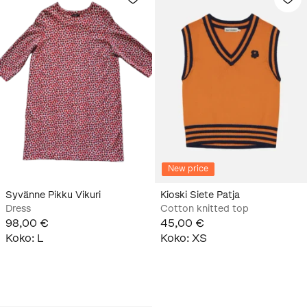
New price
Syvänne Pikku Vikuri
Kioski Siete Patja
Dress
Cotton knitted top
98,00 €
45,00 €
Koko
:
L
Koko
:
XS