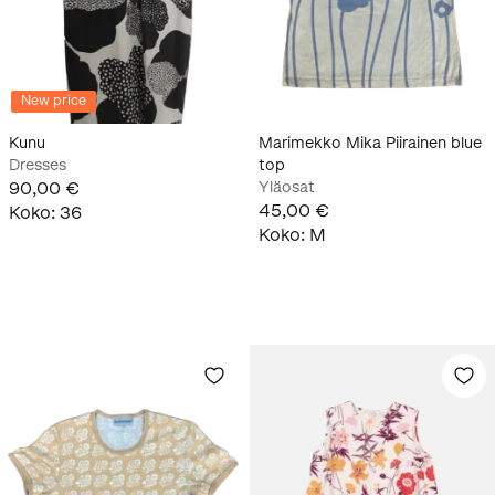
New price
Kunu
Marimekko Mika Piirainen blue
Dresses
top
90,00 €
Yläosat
45,00 €
Koko
:
36
Koko
:
M