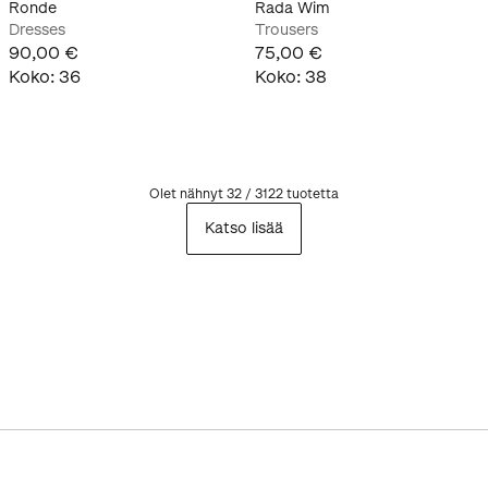
Ronde
Rada Wim
Dresses
Trousers
90,00 €
75,00 €
Koko
:
36
Koko
:
38
Olet nähnyt 32 / 3122 tuotetta
Katso lisää