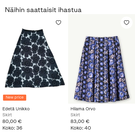
Näihin saattaisit ihastua
New price
Edetä Unikko
Hilama Orvo
Skirt
Skirt
80,00 €
83,00 €
Koko
:
36
Koko
:
40