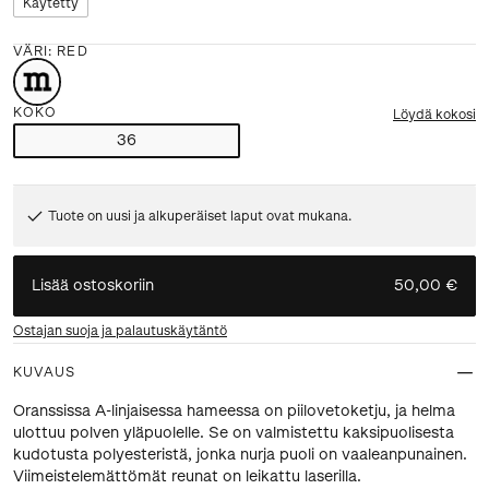
Käytetty
VÄRI
:
RED
KOKO
Löydä kokosi
36
Tuote on uusi ja alkuperäiset laput ovat mukana.
Lisää ostoskoriin
50,00 €
Ostajan suoja ja palautuskäytäntö
KUVAUS
Oranssissa A-linjaisessa hameessa on piilovetoketju, ja helma
ulottuu polven yläpuolelle. Se on valmistettu kaksipuolisesta
kudotusta polyesteristä, jonka nurja puoli on vaaleanpunainen.
Viimeistelemättömät reunat on leikattu laserilla.