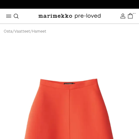
...
Osta
/
Vaatteet
/
Hameet