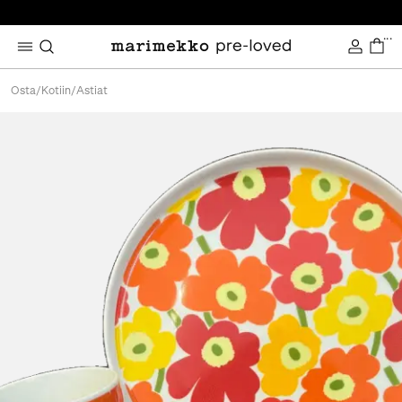
...
Osta
/
Kotiin
/
Astiat