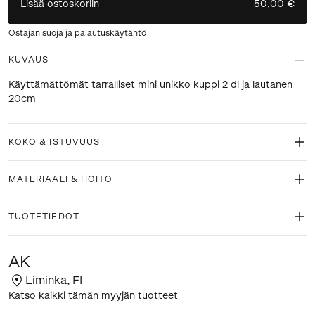
Lisää ostoskoriin
50,00 €
Ostajan suoja ja palautuskäytäntö
KUVAUS
Käyttämättömät tarralliset mini unikko kuppi 2 dl ja lautanen
20cm
KOKO & ISTUVUUS
MATERIAALI & HOITO
TUOTETIEDOT
AK
Liminka
,
FI
Katso kaikki tämän myyjän tuotteet