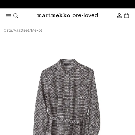
...
Osta
/
Vaatteet
/
Mekot