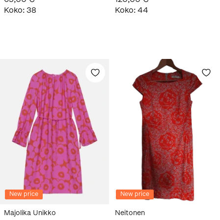
Koko
:
38
Koko
:
44
New price
New price
Majolika Unikko
Neitonen