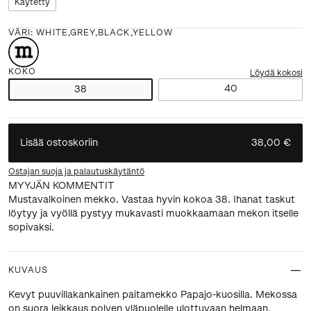
Käytetty
VÄRI
:
WHITE,GREY,BLACK,YELLOW
KOKO
Löydä kokosi
40
38
Lisää ostoskoriin
38,00 €
Ostajan suoja ja palautuskäytäntö
MYYJÄN KOMMENTIT
Mustavalkoinen mekko. Vastaa hyvin kokoa 38. Ihanat taskut
löytyy ja vyöllä pystyy mukavasti muokkaamaan mekon itselle
sopivaksi.
KUVAUS
Kevyt puuvillakankainen paitamekko Papajo-kuosilla. Mekossa
on suora leikkaus polven yläpuolelle ulottuvaan helmaan,