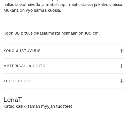
halkiotaskut sivuilla ja metallinapit miehustassa ja kalvosimissa.
Mukana on vyö samaa kuosia.
Koon 38 pituus olkasaumasta helmaan on 105 cm.
KOKO & ISTUVUUS
MATERIAALI & HOITO
TUOTETIEDOT
LenaT
Katso kaikki tämän myyjän tuotteet