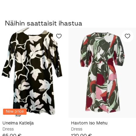
Näihin saattaisit ihastua
New price
Unelma Katleija
Havtorn Iso Mehu
Dress
Dress
65,00 €
120,00 €