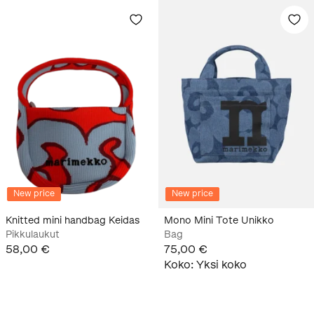
New price
New price
Knitted mini handbag Keidas
Mono Mini Tote Unikko
Pikkulaukut
Bag
58,00 €
75,00 €
Koko
:
Yksi koko