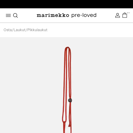
...
Osta
/
Laukut
/
Pikkulaukut