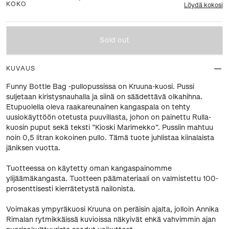
KOKO
Löydä kokosi
Sold out
KUVAUS
Funny Bottle Bag -pullopussissa on Kruuna-kuosi. Pussi
suljetaan kiristysnauhalla ja siinä on säädettävä olkahihna.
Etupuolella oleva raakareunainen kangaspala on tehty
uusiokäyttöön otetusta puuvillasta, johon on painettu Rulla-
kuosin puput sekä teksti ”Kioski Marimekko”. Pussiin mahtuu
noin 0,5 litran kokoinen pullo. Tämä tuote juhlistaa kiinalaista
jäniksen vuotta.
Tuotteessa on käytetty oman kangaspainomme
ylijäämäkangasta. Tuotteen päämateriaali on valmistettu 100-
prosenttisesti kierrätetystä nailonista.
Voimakas ympyräkuosi Kruuna on peräisin ajalta, jolloin Annika
Rimalan rytmikkäissä kuvioissa näkyivät ehkä vahvimmin ajan