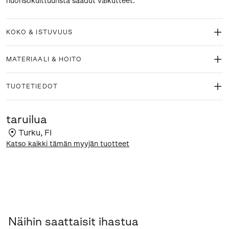
nuorisokulttuurista saadut vaikutteet.
KOKO & ISTUVUUS
MATERIAALI & HOITO
TUOTETIEDOT
taruilua
Turku
,
FI
Katso kaikki tämän myyjän tuotteet
Näihin saattaisit ihastua