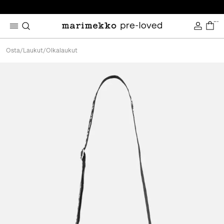
...
Osta
/
Laukut
/
Olkalaukut