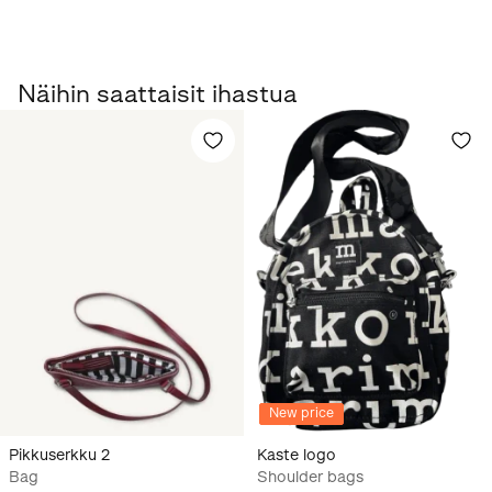
Näihin saattaisit ihastua
New price
Pikkuserkku 2
Kaste logo
Bag
Shoulder bags