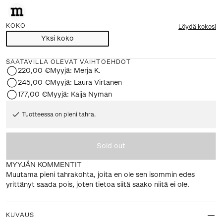
KOKO
Löydä kokosi
Yksi koko
SAATAVILLA OLEVAT VAIHTOEHDOT
220,00 €
Myyjä:
Merja K.
245,00 €
Myyjä:
Laura Virtanen
177,00 €
Myyjä:
Kaija Nyman
Tuotteessa on pieni tahra.
Sold out
MYYJÄN KOMMENTIT
Muutama pieni tahrakohta, joita en ole sen isommin edes
yrittänyt saada pois, joten tietoa siitä saako niitä ei ole.
KUVAUS