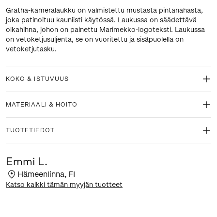
Gratha-kameralaukku on valmistettu mustasta pintanahasta,
joka patinoituu kauniisti käytössä. Laukussa on säädettävä
olkahihna, johon on painettu Marimekko-logoteksti. Laukussa
on vetoketjusuljenta, se on vuoritettu ja sisäpuolella on
vetoketjutasku.
KOKO & ISTUVUUS
MATERIAALI & HOITO
TUOTETIEDOT
Emmi L.
Hämeenlinna
,
FI
Katso kaikki tämän myyjän tuotteet