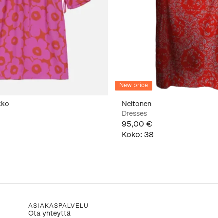
New price
kko
Neitonen
Dresses
95,00 €
Koko
:
38
ASIAKASPALVELU
Ota yhteyttä