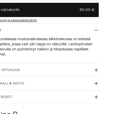
 ostoskoriin
60,00 €
suoja ja palautuskäytäntö
S
osisessa mustavalkoisessa silkkimekossa on edessä
pilista, jossa vain ylin nappi on näkyvillä. Lantiopituisen
ivuilla on pyöristetyt halkiot ja hihansuissa napilliset
met.
& ISTUVUUS
AALI & HOITO
TIEDOT