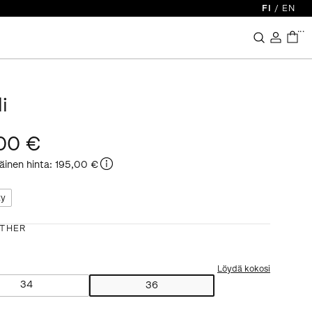
FI
/
EN
...
i
00 €
äinen hinta
:
195,00 €
ty
THER
Löydä kokosi
34
36