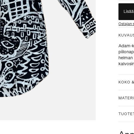
Lisää
Ostajan 
KUVAU
Adam-ku
piilonap
helman s
kalvosi
KOKO 
MATERI
TUOTE