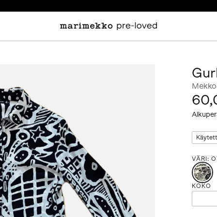
Gurl
Mekko
60,
Alkuper
Käytet
VÄRI
:
O
KOKO