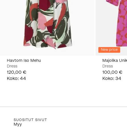
New price
Havtorn Iso Mehu
Majolika Uni
Dress
Dress
120,00 €
100,00 €
Koko
:
44
Koko
:
34
SUOSITUT SIVUT
Myy