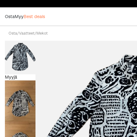
Osta
Myy
Best deals
Osta
/
Vaatteet
/
Mekot
Myyjä