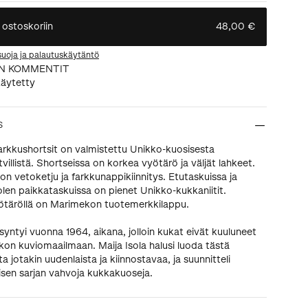
 ostoskoriin
48,00 €
suoja ja palautuskäytäntö
N KOMMENTIT
äytetty
S
farkkushortsit on valmistettu Unikko-kuosisesta
tvillistä. Shortseissa on korkea vyötärö ja väljät lahkeet.
on vetoketju ja farkkunappikiinnitys. Etutaskuissa ja
len paikkataskuissa on pienet Unikko-kukkaniitit.
täröllä on Marimekon tuotemerkkilappu.
syntyi vuonna 1964, aikana, jolloin kukat eivät kuuluneet
on kuviomaailmaan. Maija Isola halusi luoda tästä
 jotakin uudenlaista ja kiinnostavaa, ja suunnitteli
sen sarjan vahvoja kukkakuoseja.