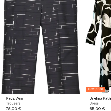
New price
Rada Wim
Unelma Katle
Trousers
Dress
75,00 €
65,00 €