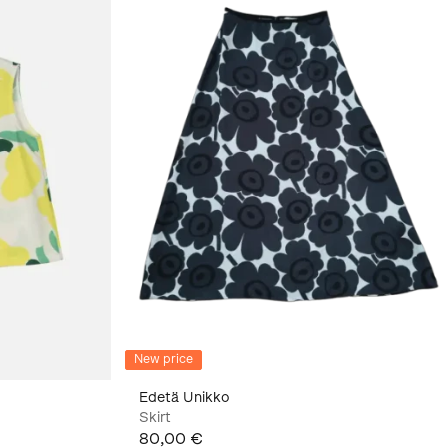
New price
Edetä Unikko
Skirt
80,00 €