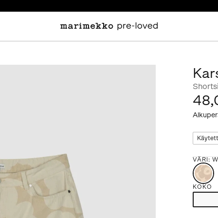
Kar
Shorts
48,
Alkuper
Käytet
VÄRI
:
W
KOKO