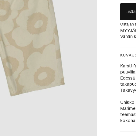
Lisää
Ostajan 
MYYJÄ
Vähän k
KUVAU
Karsti-
puuvilla
Edessä 
takapuo
Takavyö
Unikko 
Marimek
teemasta
kokonai