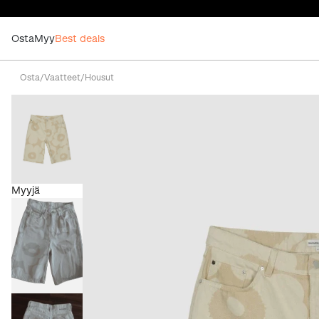
Osta
Myy
Best deals
Osta
/
Vaatteet
/
Housut
Myyjä