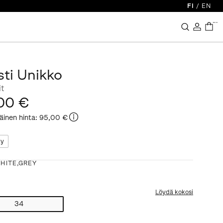
FI
/
EN
...
sti Unikko
it
00 €
äinen hinta
:
95,00 €
ty
HITE,GREY
Löydä kokosi
34