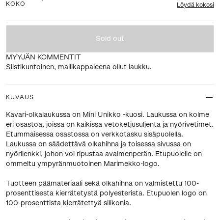
KOKO
Löydä kokosi
Sold out
MYYJÄN KOMMENTIT
Siistikuntoinen, mallikappaleena ollut laukku.
KUVAUS
Kavari-olkalaukussa on Mini Unikko -kuosi. Laukussa on kolme
eri osastoa, joissa on kaikissa vetoketjusuljenta ja nyörivetimet.
Etummaisessa osastossa on verkkotasku sisäpuolella.
Laukussa on säädettävä olkahihna ja toisessa sivussa on
nyörilenkki, johon voi ripustaa avaimenperän. Etupuolelle on
ommeltu ympyränmuotoinen Marimekko-logo.
Tuotteen päämateriaali sekä olkahihna on valmistettu 100-
prosenttisesta kierrätetystä polyesterista. Etupuolen logo on
100-prosenttista kierrätettyä silikonia.