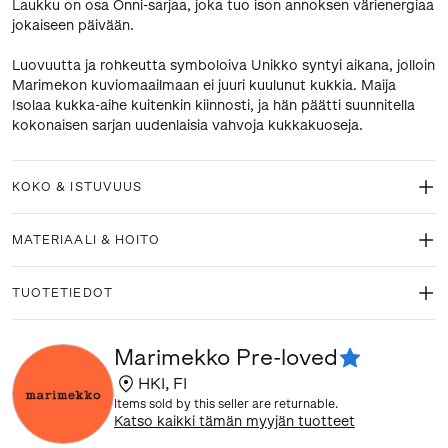
Laukku on osa Onni-sarjaa, joka tuo ison annoksen värienergiaa
jokaiseen päivään.
Luovuutta ja rohkeutta symboloiva Unikko syntyi aikana, jolloin
Marimekon kuviomaailmaan ei juuri kuulunut kukkia. Maija
Isolaa kukka-aihe kuitenkin kiinnosti, ja hän päätti suunnitella
kokonaisen sarjan uudenlaisia vahvoja kukkakuoseja.
KOKO & ISTUVUUS
MATERIAALI & HOITO
TUOTETIEDOT
Marimekko Pre-loved
HKI
,
FI
Items sold by this seller are returnable.
Katso kaikki tämän myyjän tuotteet