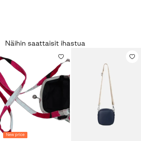
Näihin saattaisit ihastua
New price