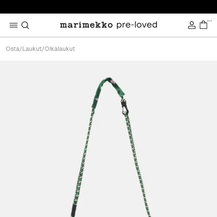
...
Osta
/
Laukut
/
Olkalaukut